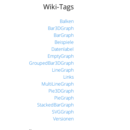
Wiki-Tags
Balken
Bar3DGraph
BarGraph
Beispiele
Datenlabel
EmptyGraph
GroupedBar3DGraph
LineGraph
Links
MultiLineGraph
Pie3DGraph
PieGraph
StackedBarGraph
SVGGraph
Versionen