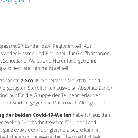
es Königreich)
sgesamt 27 Länder bzw. Regionen teil. Aus
änder Hessen und Berlin teil, für Großbritannien
, Schottland, Wales und Nordirland getrennt
päisches Land nimmt Israel teil.
ogenannte
z-Score
, ein relativer Maßstab, der die
hergesagten Sterblichkeit ausweist. Absolute Zahlen
sind nur für die Gruppe der Teilnehmerländer
enziert sind hingegen die Daten nach Altergruppen.
 der beiden Covid-19-Wellen
habe ich aus den
n Wellen Durchschnittswerte für Jedes Land
t ganz exakt, denn der gleiche z-Score kann in
edliche absolute Werte der Übersterblichkeit