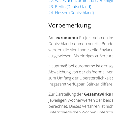
22. Wales und Nordirland (Vereinigt
23. Berlin (Deutschland)
24. Hessen (Deutschland)
Vorbemerkung
Am
euromomo
-Projekt nehmen in
Deutschland nehmen nur die Bundesl
werden die vier Landesteile England
ausgewiesen. Als einziges außereuro
Hauptmaß bei euromomo ist der s
Abweichung von der als 'normal' vor
zum Umfang der Übersterblichkeit 
insgesamt verfügbar. Stärker differ
Zur Darstellung der
Gesamtwirkung
jeweiligen Wochenwerten der beide
berechnet. Dieses Verfahren ist nich
unterschiedlichen Wochen unterschi