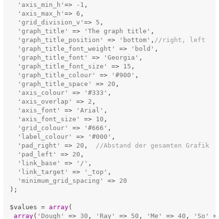
'axis_min_h'
=> 
-1
,

'axis_max_h'
=> 
6
,

'grid_division_v'
=> 
5
,

'graph_title'
 => 
'The graph title'
,

'graph_title_position'
 => 
'bottom'
,
//right, left
'graph_title_font_weight'
 => 
'bold'
,

'graph_title_font'
 => 
'Georgia'
,

'graph_title_font_size'
 => 
15
,

'graph_title_colour'
 => 
'#900'
,

'graph_title_space'
 => 
20
,

'axis_colour'
 => 
'#333'
,  

'axis_overlap'
 => 
2
,

'axis_font'
 => 
'Arial'
, 

'axis_font_size'
 => 
10
,

'grid_colour'
 => 
'#666'
,  

'label_colour'
 => 
'#000'
,

'pad_right'
 => 
20
,  
//Abstand der gesamten Grafik  
'pad_left'
 => 
20
,

'link_base'
 => 
'/'
,

'link_target'
 => 
'_top'
,

'minimum_grid_spacing'
 => 
20
);

$values = 
array
(

array
(
'Dough'
 => 
30
, 
'Ray'
 => 
50
, 
'Me'
 => 
40
, 
'So'
 =