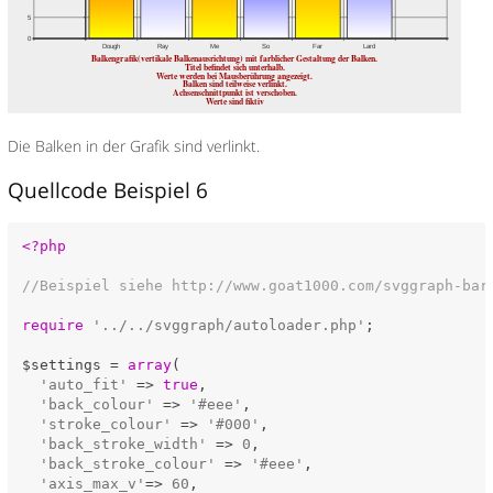
Die Balken in der Grafik sind verlinkt.
Quellcode Beispiel 6
<?php
//Beispiel siehe http://www.goat1000.com/svggraph-bar
require
'../../svggraph/autoloader.php'
;

$settings = 
array
(

'auto_fit'
 => 
true
,

'back_colour'
 => 
'#eee'
,

'stroke_colour'
 => 
'#000'
,

'back_stroke_width'
 => 
0
,

'back_stroke_colour'
 => 
'#eee'
,

'axis_max_v'
=> 
60
,
