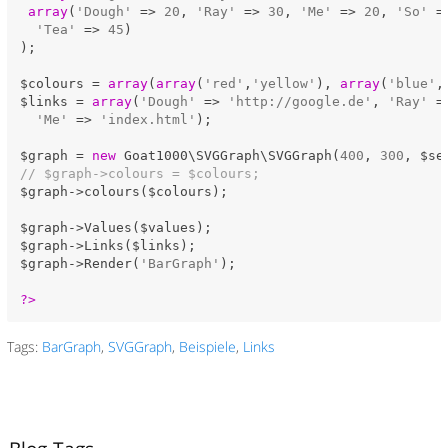
array
(
'Dough'
 => 
20
, 
'Ray'
 => 
30
, 
'Me'
 => 
20
, 
'So'
 =
'Tea'
 => 
45
)

);

$colours = 
array
(
array
(
'red'
,
'yellow'
), 
array
(
'blue'
,
$links = 
array
(
'Dough'
 => 
'http://google.de'
, 
'Ray'
 =
'Me'
 => 
'index.html'
);

$graph = 
new
 Goat1000\SVGGraph\SVGGraph(
400
, 
300
// $graph->colours = $colours;
$graph->colours($colours);

$graph->Values($values);

$graph->Links($links);

$graph->Render(
'BarGraph'
);

?>
Tags:
BarGraph
,
SVGGraph
,
Beispiele
,
Links