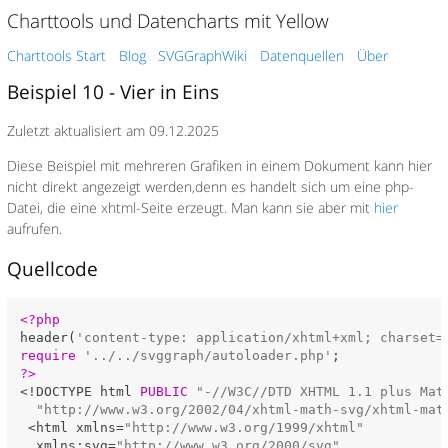
Charttools und Datencharts mit Yellow
Charttools Start
Blog
SVGGraphWiki
Datenquellen
Über
Beispiel 10 - Vier in Eins
Zuletzt aktualisiert am 09.12.2025
Diese Beispiel mit mehreren Grafiken in einem Dokument kann hier
nicht direkt angezeigt werden,denn es handelt sich um eine php-
Datei, die eine xhtml-Seite erzeugt. Man kann sie aber mit
hier
aufrufen.
Quellcode
<?php
header(
'content-type: application/xhtml+xml; charset=
require
'../../svggraph/autoloader.php'
?>
<!DOCTYPE html 
PUBLIC
"-//W3C//DTD XHTML 1.1 plus Mat
"http://www.w3.org/2002/04/xhtml-math-svg/xhtml-mat
 <html xmlns=
"http://www.w3.org/1999/xhtml"
  xmlns:svg=
"http://www.w3.org/2000/svg"