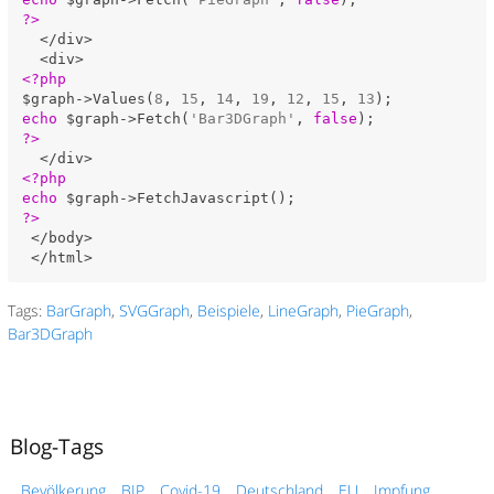
?>
  </div>

<?php
$graph->Values(
8
, 
15
, 
14
, 
19
, 
12
, 
15
, 
13
echo
 $graph->Fetch(
'Bar3DGraph'
, 
false
?>
<?php
echo
?>
 </body>

Tags:
BarGraph
,
SVGGraph
,
Beispiele
,
LineGraph
,
PieGraph
,
Bar3DGraph
Blog-Tags
Bevölkerung
BIP
Covid-19
Deutschland
EU
Impfung