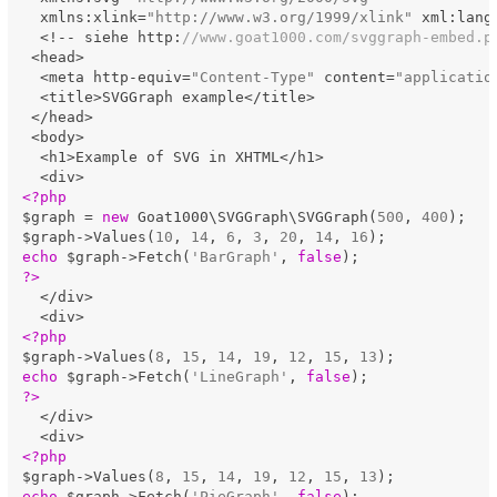
  xmlns:xlink=
"http://www.w3.org/1999/xlink"
 xml:lang
  <!-- siehe http:
//www.goat1000.com/svggraph-embed.p
 <head>

  <meta http-equiv=
"Content-Type"
 content=
"applicatio
  <title>SVGGraph example</title>

 </head>

 <body>

  <h1>Example of SVG in XHTML</h1>

<?php
$graph = 
new
 Goat1000\SVGGraph\SVGGraph(
500
, 
400
);

$graph->Values(
10
, 
14
, 
6
, 
3
, 
20
, 
14
, 
16
echo
 $graph->Fetch(
'BarGraph'
, 
false
?>
  </div>

<?php
$graph->Values(
8
, 
15
, 
14
, 
19
, 
12
, 
15
, 
13
echo
 $graph->Fetch(
'LineGraph'
, 
false
?>
  </div>

<?php
$graph->Values(
8
, 
15
, 
14
, 
19
, 
12
, 
15
, 
13
echo
 $graph->Fetch(
'PieGraph'
, 
false