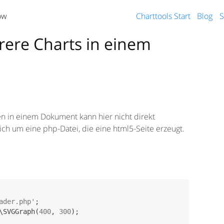
ow
Charttools Start
Blog
S
hrere Charts in einem
en in einem Dokument kann hier nicht direkt
ch um eine php-Datei, die eine html5-Seite erzeugt.
.
ader.php'
;

\SVGGraph(
400
, 
300