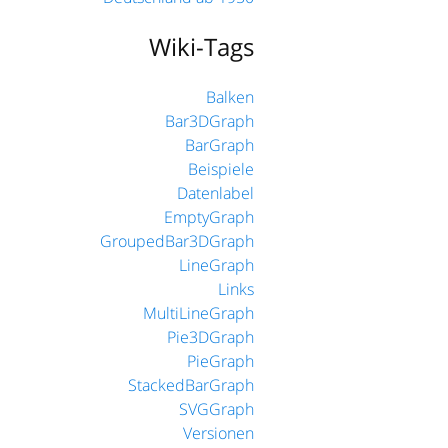
Wiki-Tags
Balken
Bar3DGraph
BarGraph
Beispiele
Datenlabel
EmptyGraph
GroupedBar3DGraph
LineGraph
Links
MultiLineGraph
Pie3DGraph
PieGraph
StackedBarGraph
SVGGraph
Versionen