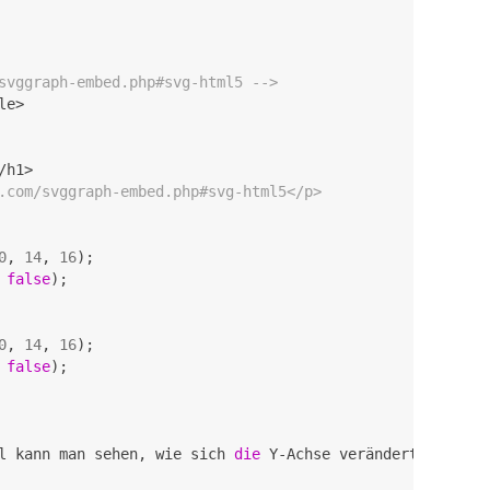
svggraph-embed.php#svg-html5 -->
e>

h1>

.com/svggraph-embed.php#svg-html5</p>
0
, 
14
, 
16
 
false
);

0
, 
14
, 
16
 
false
l kann man sehen, wie sich 
die