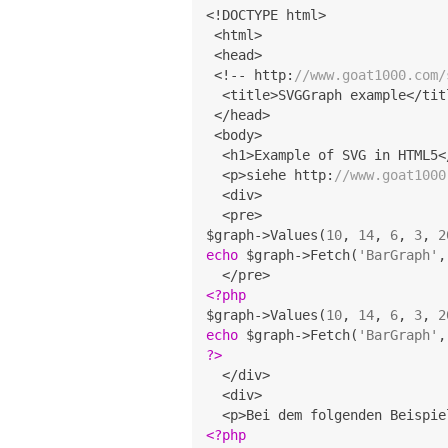
<!DOCTYPE html>

 <html>

 <head>

 <!-- http:
//www.goat1000.com/
  <title>SVGGraph example</titl
 </head>

 <body>

  <h1>Example of SVG in HTML5</
  <p>siehe http:
//www.goat1000
  <div>

  <pre>

$graph->Values(
10
, 
14
, 
6
, 
3
, 
2
echo
 $graph->Fetch(
'BarGraph'
,
<?php
$graph->Values(
10
, 
14
, 
6
, 
3
, 
2
echo
 $graph->Fetch(
'BarGraph'
,
?>
  </div>

  <div>

  <p>Bei dem folgenden Beispie
<?php