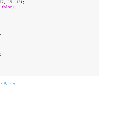
12
, 
15
, 
13
 
false


e
,
Balken