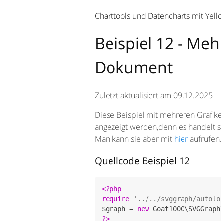
Charttools und Datencharts mit Yell
Beispiel 12 - Me
Dokument
Zuletzt aktualisiert am 09.12.2025
Diese Beispiel mit mehreren Grafik
angezeigt werden,denn es handelt si
Man kann sie aber mit
hier
aufrufen
Quellcode Beispiel 12
<?php
require
'../../svggraph/autolo
$graph = 
new
 Goat1000\SVGGraph
?>