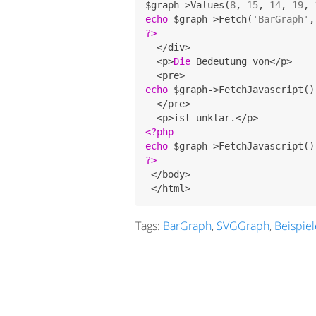
$graph->Values(
8
, 
15
, 
14
, 
19
, 
echo
 $graph->Fetch(
'BarGraph'
,
?>
  </div>

  <p>
Die
 Bedeutung von</p>

echo
 $graph->FetchJavascript();
  </pre>

<?php
echo
?>
 </body>

Tags:
BarGraph
,
SVGGraph
,
Beispiel